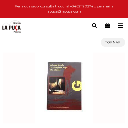
Per a qualsevol consulta truqui al +34621190274 o per mail a
lapuca@lapuca.com
TORNAR