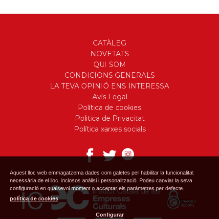
CATÀLEG
NOVETATS
QUI SOM
CONDICIONS GENERALS
LA TEVA OPINIÓ ENS INTERESSA
Avís Legal
Política de cookies
Politica de Privacitat
Política xarxes socials
Aquest lloc web emmagatzema dades com galetes per habilitar la funcionalitat
necessària de el lloc, inclosos anàlisi i personalització. Podeu canviar la seva
configuració en qualsevol moment o acceptar els paràmetres per defecte.
política de cookies
Configurar