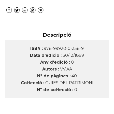
Descripció
ISBN :
978-99920-0-358-9
Data d'edició :
30/12/1899
Any d'edició :
0
Autors :
VV.AA
Nº de pàgines :
40
Col·lecció :
GUIES DEL PATRIMONI
Nº de col·lecció :
0