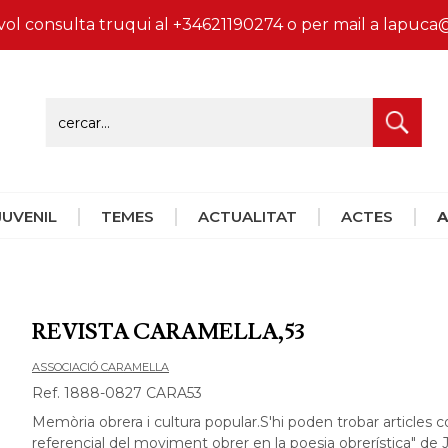
vol consulta truqui al +34621190274 o per mail a lapu
 JUVENIL
TEMES
ACTUALITAT
ACTES
A
REVISTA CARAMELLA,53
ASSOCIACIÓ CARAMELLA
Ref. 1888-0827 CARA53
Memòria obrera i cultura popular.S'hi poden trobar articles
referencial del moviment obrer en la poesia obrerística" de J