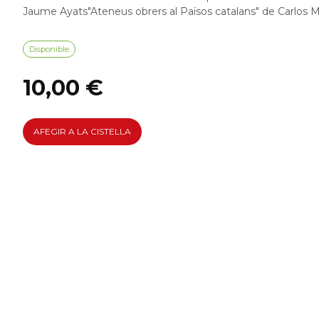
Jaume Ayats"Ateneus obrers al Països catalans" de Carlos 
Disponible
10,00 €
AFEGIR A LA CISTELLA