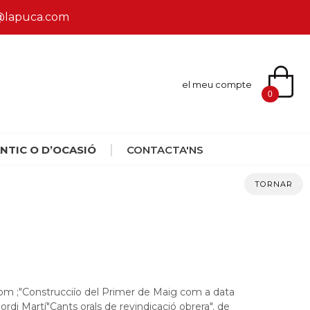
ca@lapuca.com
el meu compte
0
NTIC O D’OCASIÓ
CONTACTA'NS
TORNAR
 com ;"Construcciío del Primer de Maig com a data
ordi Martí"Cants orals de revindicació obrera". de