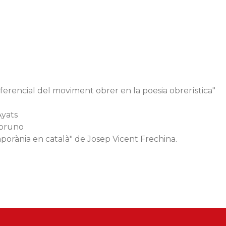
ferencial del moviment obrer en la poesia obrerística"
Ayats
Moruno
orània en català" de Josep Vicent Frechina.