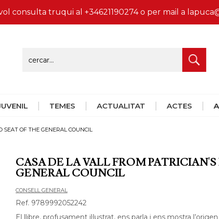
vol consulta truqui al +34621190274 o per mail a lapu
 JUVENIL
TEMES
ACTUALITAT
ACTES
A
TO SEAT OF THE GENERAL COUNCIL
CASA DE LA VALL FROM PATRICIAN'S
GENERAL COUNCIL
CONSELL GENERAL
Ref. 9789992052242
El llibre, profusament il·lustrat, ens parla i ens mostra l’origen