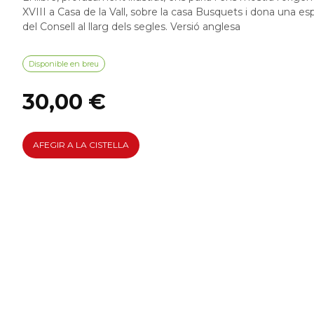
XVIII a Casa de la Vall, sobre la casa Busquets i dona una esp
del Consell al llarg dels segles. Versió anglesa
Disponible en breu
30,00 €
AFEGIR A LA CISTELLA