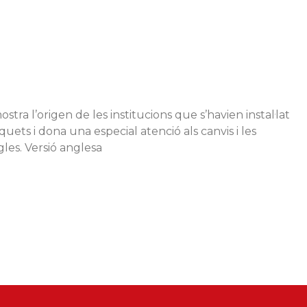
mostra l’origen de les institucions que s’havien instal·lat
squets i dona una especial atenció als canvis i les
gles. Versió anglesa