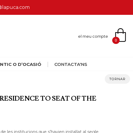
ca@lapuca.com
el meu compte
0
NTIC O D’OCASIÓ
CONTACTA'NS
TORNAR
 RESIDENCE TO SEAT OF THE
 de les institucions que s’havien instal·lat al segle