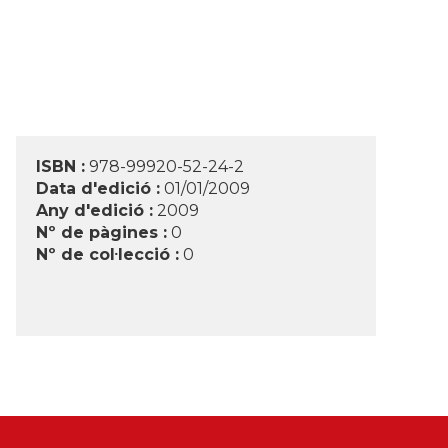
ISBN :
978-99920-52-24-2
Data d'edició :
01/01/2009
Any d'edició :
2009
Nº de pàgines :
0
Nº de col·lecció :
0