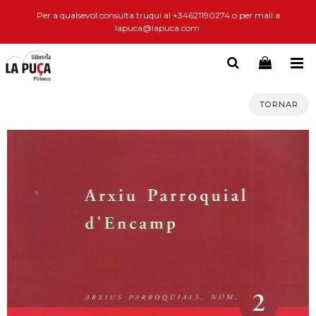
Per a qualsevol consulta truqui al +34621190274 o per mail a
lapuca@lapuca.com
TORNAR