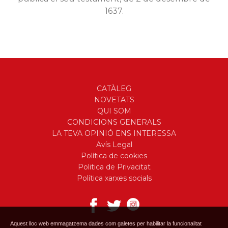
1637.
CATÀLEG
NOVETATS
QUI SOM
CONDICIONS GENERALS
LA TEVA OPINIÓ ENS INTERESSA
Avís Legal
Política de cookies
Politica de Privacitat
Política xarxes socials
Aquest lloc web emmagatzema dades com galetes per habilitar la funcionalitat