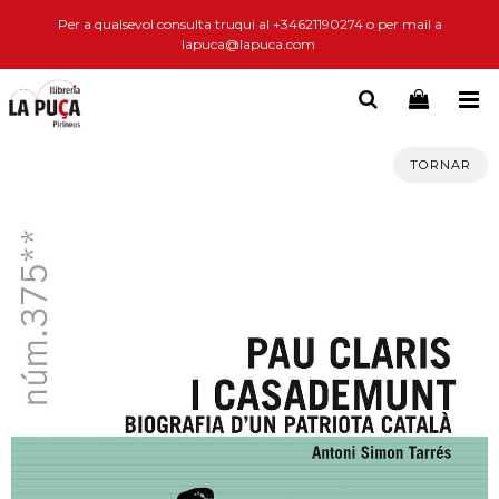
Per a qualsevol consulta truqui al +34621190274 o per mail a
lapuca@lapuca.com
TORNAR