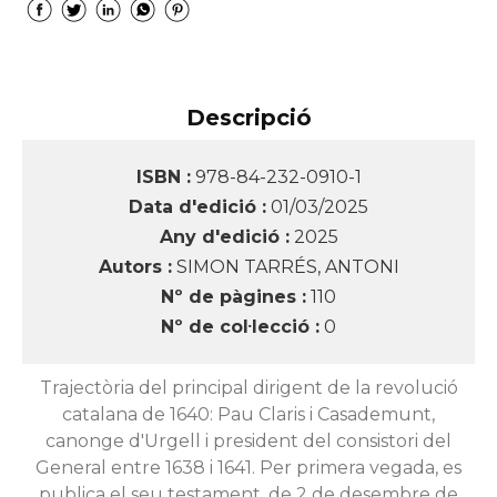
Descripció
ISBN :
978-84-232-0910-1
Data d'edició :
01/03/2025
Any d'edició :
2025
Autors :
SIMON TARRÉS, ANTONI
Nº de pàgines :
110
Nº de col·lecció :
0
Trajectòria del principal dirigent de la revolució
catalana de 1640: Pau Claris i Casademunt,
canonge d'Urgell i president del consistori del
General entre 1638 i 1641. Per primera vegada, es
publica el seu testament, de 2 de desembre de