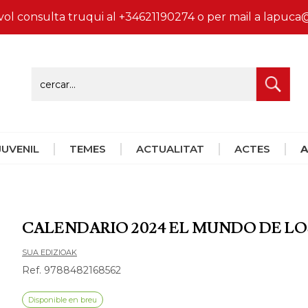
vol consulta truqui al +34621190274 o per mail a lapu
 JUVENIL
TEMES
ACTUALITAT
ACTES
A
CALENDARIO 2024 EL MUNDO DE LO
SUA EDIZIOAK
Ref. 9788482168562
Disponible en breu