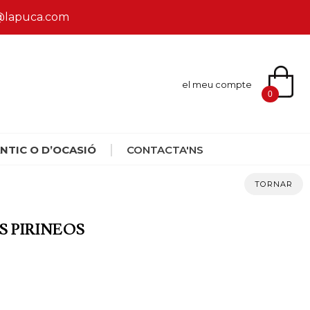
ca@lapuca.com
el meu compte
0
NTIC O D’OCASIÓ
CONTACTA'NS
TORNAR
S PIRINEOS