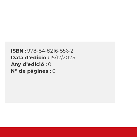
ISBN :
978-84-8216-856-2
Data d'edició :
15/12/2023
Any d'edició :
0
Nº de pàgines :
0