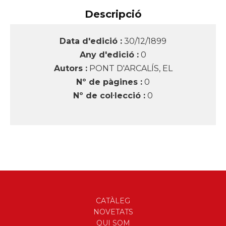
Descripció
Data d'edició :
30/12/1899
Any d'edició :
0
Autors :
PONT D'ARCALÍS, EL
Nº de pàgines :
0
Nº de col·lecció :
0
CATÀLEG
NOVETATS
QUI SOM