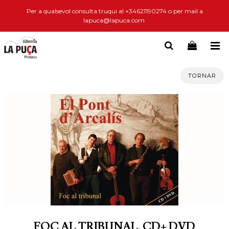
Per a qualsevol consulta truqui al +34621190274 o per mail a
lapuca@lapuca.com
TORNAR
FOC AL TRIBUNAL. CD+ DVD