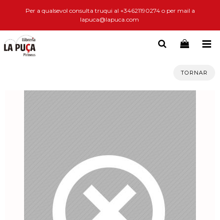
Per a qualsevol consulta truqui al +34621190274 o per mail a
lapuca@lapuca.com
TORNAR