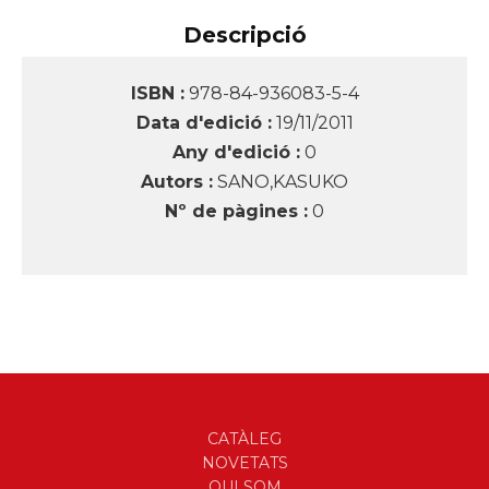
Descripció
ISBN :
978-84-936083-5-4
Data d'edició :
19/11/2011
Any d'edició :
0
Autors :
SANO,KASUKO
Nº de pàgines :
0
CATÀLEG
NOVETATS
QUI SOM