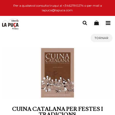
Per a qualsevol consulta truqui al +34621190274 o per mail a
lapuca@lapuca.com
TORNAR
CUINA CATALANA PER FESTES I
TRADICIONS