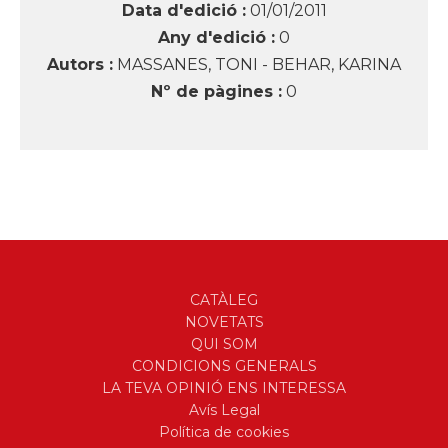
Data d'edició :
01/01/2011
Any d'edició :
0
Autors :
MASSANES, TONI - BEHAR, KARINA
Nº de pàgines :
0
CATÀLEG
NOVETATS
QUI SOM
CONDICIONS GENERALS
LA TEVA OPINIÓ ENS INTERESSA
Avís Legal
Política de cookies