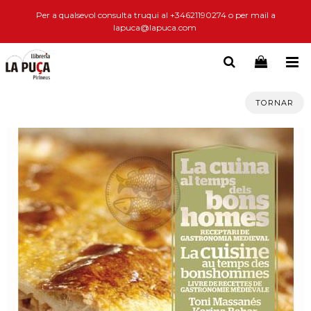
Per a qualsevol consulta truqui al +34621190274 o per mail a
lapuca@lapuca.com
TORNAR