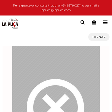
Per a qualsevol consulta truqui al +34621190274 o per mail a
lapuca@lapuca.com
TORNAR