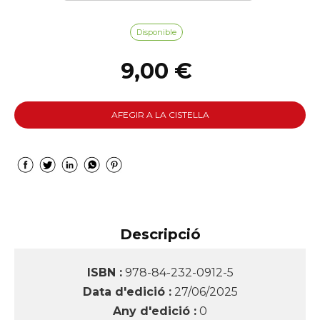
Disponible
9,00 €
AFEGIR A LA CISTELLA
Descripció
ISBN :
978-84-232-0912-5
Data d'edició :
27/06/2025
Any d'edició :
0