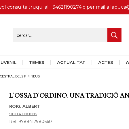
vol consulta truqui al +34621190274 o per mail a lapu
 JUVENIL
TEMES
ACTUALITAT
ACTES
A
NCESTRAL DELS PIRINEUS
L'OSSA D'ORDINO. UNA TRADICIÓ A
ROIG, ALBERT
SIDILLA EDICIONS
Ref. 9788412980660