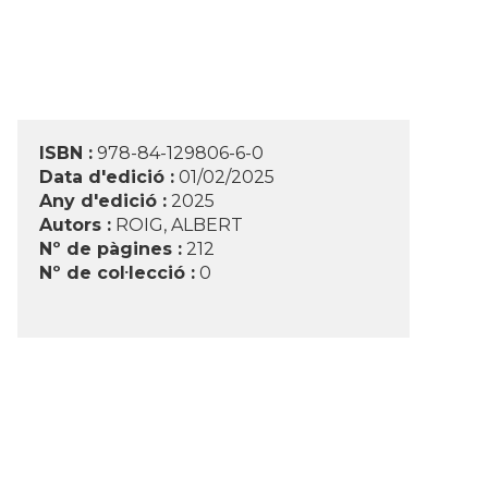
ISBN :
978-84-129806-6-0
Data d'edició :
01/02/2025
Any d'edició :
2025
Autors :
ROIG, ALBERT
Nº de pàgines :
212
Nº de col·lecció :
0