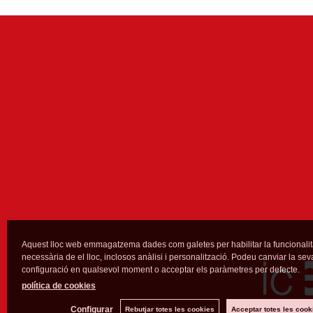
Aquest lloc web emmagatzema dades com galetes per habilitar la funcionalit
necessària de el lloc, inclosos anàlisi i personalització. Podeu canviar la sev
configuració en qualsevol moment o acceptar els paràmetres per defecte.
política de cookies
Configurar
Rebutjar totes les cookies
Acceptar totes les cook