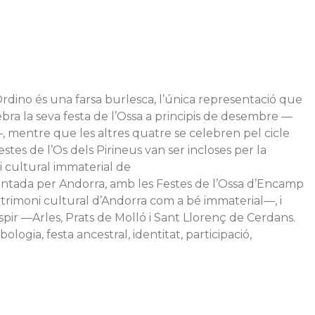
Ordino és una farsa burlesca, l’única representació que
ebra la seva festa de l’Ossa a principis de desembre —
—, mentre que les altres quatre se celebren pel cicle
tes de l’Os dels Pirineus van ser incloses per la
i cultural immaterial de
entada per Andorra, amb les Festes de l’Ossa d’Encamp
Patrimoni cultural d’Andorra com a bé immaterial—, i
espir —Arles, Prats de Molló i Sant Llorenç de Cerdans.
ologia, festa ancestral, identitat, participació,