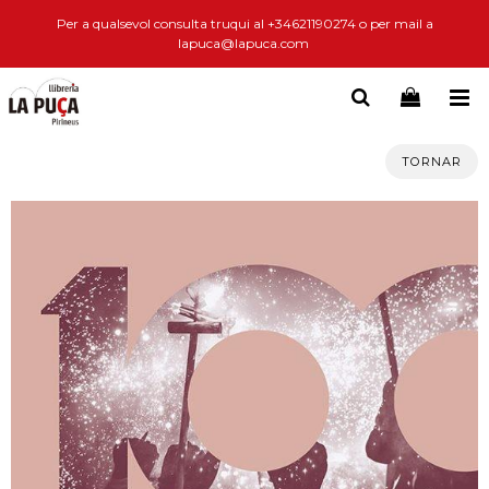
Per a qualsevol consulta truqui al +34621190274 o per mail a
lapuca@lapuca.com
TORNAR