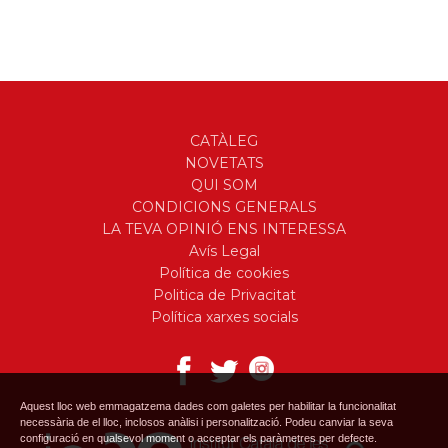
CATÀLEG
NOVETATS
QUI SOM
CONDICIONS GENERALS
LA TEVA OPINIÓ ENS INTERESSA
Avís Legal
Política de cookies
Politica de Privacitat
Política xarxes socials
Aquest lloc web emmagatzema dades com galetes per habilitar la funcionalitat
necessària de el lloc, inclosos anàlisi i personalització. Podeu canviar la seva
configuració en qualsevol moment o acceptar els paràmetres per defecte.