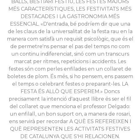
BALLS, BESTIARI FESTIU, LES FESTES MAJORS
MÉS CARACTERÍSTIQUES, LES FESTIVITATS MÉS
DESTACADES I LA GASTRONOMIA MÉS
ESSENCIAL. «D'entrada, bé podríem dir que una
de les claus de la universalitat de la festa rau en la
manera com satisfà un requisit psicològic, que és el
de permetre'ns pensar el pas del temps no com
un continu indiferenciat, sinó com un transcurs
marcat per ritmes, repeticions i accidents. Les
festes són com perles enfilades en un collaret de
boletes de plom. És més, si ho pensem, ens passem
el temps o celebrant festes o preparant-les. LA
FESTA ÉS ALLÒ QUE ESPEREM.» Doncs
precisament la intenció d'aquest llibre és ser el fil
del collaret que menciona el professor Delgado:
un enfilall, un bon suport on, a manera de rosari,
ens servirà per recordar A QUÈ ES REFEREIXEN I
QUÈ REPRESENTEN LES ACTIVITATS FESTIVES
DE CATALUNYA QUE S'HI RELACIONEN.