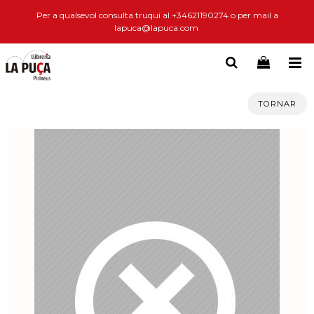
Per a qualsevol consulta truqui al +34621190274 o per mail a
lapuca@lapuca.com
TORNAR