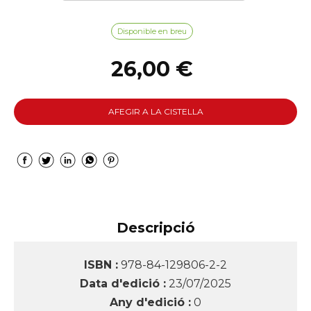
Disponible en breu
26,00 €
AFEGIR A LA CISTELLA
Descripció
ISBN :
978-84-129806-2-2
Data d'edició :
23/07/2025
Any d'edició :
0