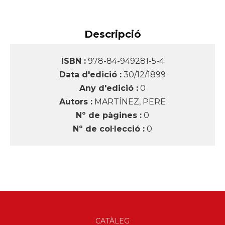
Descripció
ISBN :
978-84-949281-5-4
Data d'edició :
30/12/1899
Any d'edició :
0
Autors :
MARTÍNEZ, PERE
Nº de pàgines :
0
Nº de col·lecció :
0
CATÀLEG