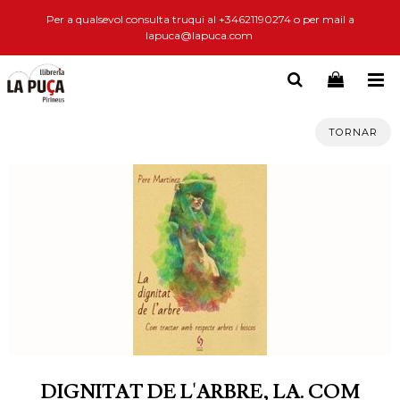
Per a qualsevol consulta truqui al +34621190274 o per mail a
lapuca@lapuca.com
TORNAR
DIGNITAT DE L'ARBRE, LA. COM