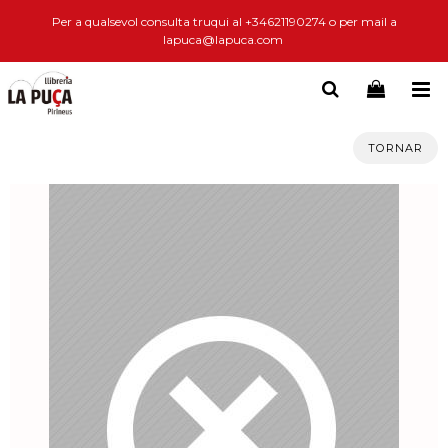
Per a qualsevol consulta truqui al +34621190274 o per mail a
lapuca@lapuca.com
TORNAR