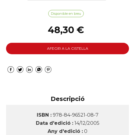
Disponible en breu
48,30 €
AFEGIR A LA CISTELLA
Descripció
ISBN :
978-84-96521-08-7
Data d'edició :
14/12/2005
Any d'edició :
0