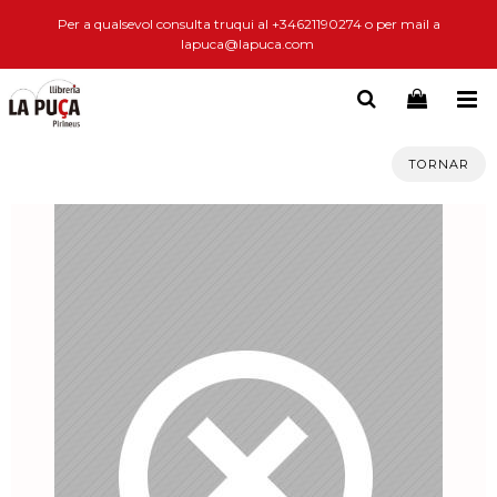
Per a qualsevol consulta truqui al +34621190274 o per mail a
lapuca@lapuca.com
TORNAR