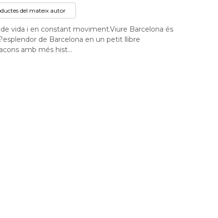
oductes del mateix autor
na de vida i en constant moviment.Viure Barcelona és
l?esplendor de Barcelona en un petit llibre
 racons amb més hist...