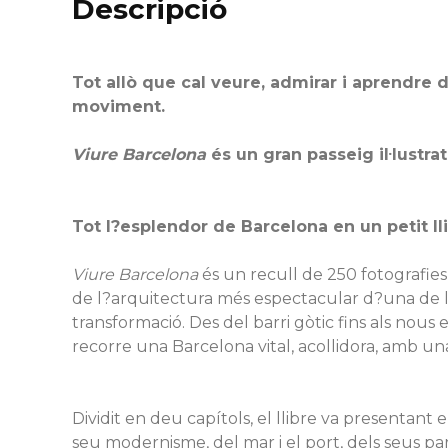
Descripció
Tot allò que cal veure, admirar i aprendre 
moviment.
Viure Barcelona
és un gran passeig il·lustra
Tot l?esplendor de Barcelona en un petit llib
Viure Barcelona
és un recull de 250 fotografies 
de l?arquitectura més espectacular d?una de le
transformació. Des del barri gòtic fins als nous ed
recorre una Barcelona vital, acollidora, amb una
Dividit en deu capítols, el llibre va presentant
seu modernisme, del mar i el port, dels seus parcs