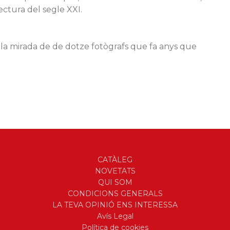
tectura del segle XXI.
b la mirada de de dotze fotògrafs que fa anys que
CATÀLEG
NOVETATS
QUI SOM
CONDICIONS GENERALS
LA TEVA OPINIÓ ENS INTERESSA
Avís Legal
Política de cookies