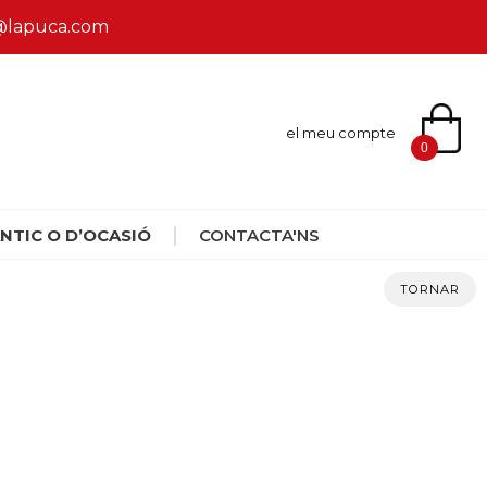
ca@lapuca.com
el meu compte
0
NTIC O D’OCASIÓ
CONTACTA'NS
TORNAR