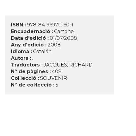
ISBN :
978-84-96970-60-1
Encuadernació :
Cartone
Data d'edició :
01/07/2008
Any d'edició :
2008
Idioma :
Catalán
Autors :
.
Traductors :
JACQUES, RICHARD
Nº de pàgines :
408
Col·lecció :
SOUVENIR
Nº de col·lecció :
5