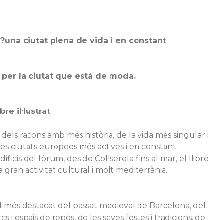
d?una ciutat plena de vida i en constant
t per la ciutat que està de moda.
re il·lustrat
dels racons amb més història, de la vida més singular i
s ciutats europees més actives i en constant
ificis del fòrum, des de Collserola fins al mar, el llibre
 gran activitat cultural i molt mediterrània.
 el més destacat del passat medieval de Barcelona, del
 i espais de repòs, de les seves festes i tradicions, de