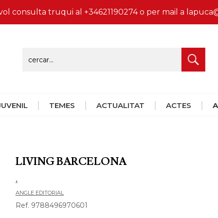
vol consulta truqui al +34621190274 o per mail a lapu
 JUVENIL
TEMES
ACTUALITAT
ACTES
A
LIVING BARCELONA
.
ANGLE EDITORIAL
Ref. 9788496970601