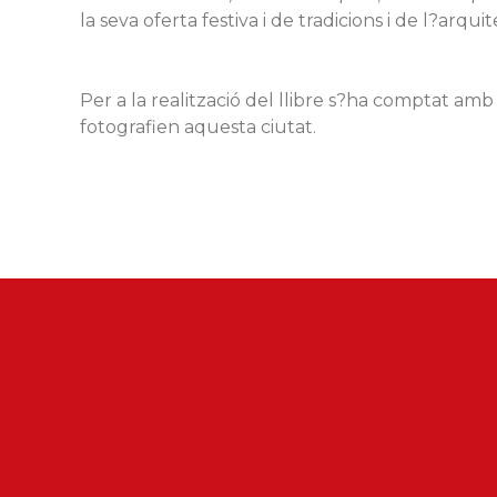
la seva oferta festiva i de tradicions i de l?arqui
Per a la realització del llibre s?ha comptat am
fotografien aquesta ciutat.