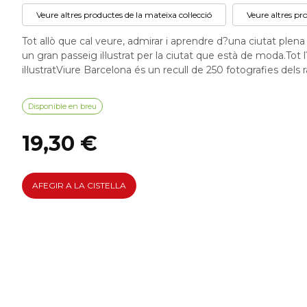
Veure altres productes de la mateixa col·lecció
Veure altres pr
Tot allò que cal veure, admirar i aprendre d?una ciutat ple
un gran passeig il·lustrat per la ciutat que està de moda.Tot 
il·lustratViure Barcelona és un recull de 250 fotografies dels
Disponible en breu
19,30 €
AFEGIR A LA CISTELLA