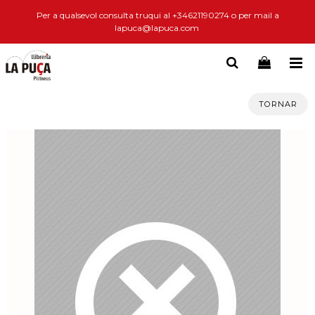
Per a qualsevol consulta truqui al +34621190274 o per mail a
lapuca@lapuca.com
TORNAR