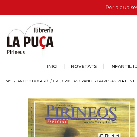
Per a qualse
INICI
NOVETATS
INFANTIL I
Inici
/
ANTIC O D'OCASIÓ
/
GR11, GR10. LAS GRANDES TRAVESÍAS. VERTIENTE