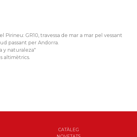
del Pirineu: GR10, travessa de mar a mar pel vessant
 sud passant per Andorra.
ra y naturaleza"
s altimètrics.
CATÀLEG
NOVETATS