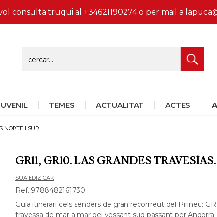
vol consulta truqui al +34621190274 o per mail a lapu
 JUVENIL
TEMES
ACTUALITAT
ACTES
A
S NORTE I SUR
GR11, GR10. LAS GRANDES TRAVESÍAS
SUA EDIZIOAK
Ref. 9788482161730
Guia itinerari dels senders de gran recorrreut del Pirineu: G
travessa de mar a mar pel vessant sud passant per Andorra. E