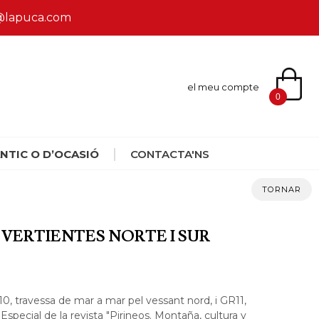
ca@lapuca.com
el meu compte
0
NTIC O D’OCASIÓ
CONTACTA'NS
TORNAR
. VERTIENTES NORTE I SUR
R10, travessa de mar a mar pel vessant nord, i GR11,
special de la revista "Pirineos. Montaña, cultura y