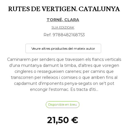
RUTES DE VERTIGEN. CATALUNYA
TORNÉ, CLARA
SUA EDIZIOAK
Ref. 9788482168753
Veure altres productes del mateix autor
Caminarem per senders que travessen els flancs verticals
d'una muntanya damunt la timba, d'altres que voregen
cingleres o ressegueixen carenes; per camins que
transcorren per relleixos i cornises o que arriben fins al
capdamunt d'imponents penya-segats on se't pot
encongir l'estomac. Es tracta d'iti...
Disponible en breu
21,50 €