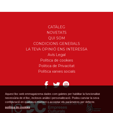
CATÀLEG
NOVETATS
QUI SOM
CONDICIONS GENERALS
LA TEVA OPINIÓ ENS INTERESSA
Avís Legal
Política de cookies
Politica de Privacitat
Política xarxes socials
Aquest lloc web emmagatzema dades com galetes per habilitar la funcionalitat
necessària de el lloc, inclosos anàlisi i personalització. Podeu canviar la seva
configuració en qualsevol moment o acceptar els paràmetres per defecte.
política de cookies