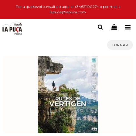
Per a qualsevol consulta truqui al +34621190274 o per mail a
lapuca@lapuca.com
TORNAR