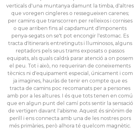
verticals d'una muntanya damunt la timba, d'altres
que voregen cingleres o ressegueixen carenes;
per camins que transcorren per relleixos i cornises
o que arriben fins al capdamunt d'imponents
penya-segats on se't pot encongir l'estomac. Es
tracta d'itineraris entretinguts i lluminosos, alguns
reptadors pels seus trams exposats o passos
equipats, als quals caldrà parar atenció a on posem
el peu. Tot i això, no requeriran de coneixements
tècnics ni d'equipament especial, únicament i com
ja imagines, hauràs de tenir en compte que es
tracta de camins poc recomanats per a persones
amb por a les altures. I és que tots tenen en comú
que en algun punt del camí pots sentir la sensació
de vertigen davant l'abisme. Aquest és sinònim de
perill i ens connecta amb una de les nostres pors
més primàries, però alhora té quelcom magnètic.