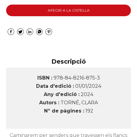
AFEGIR A LA CISTELLA
Descripció
ISBN :
978-84-8216-875-3
Data d'edició :
01/01/2024
Any d'edició :
2024
Autors :
TORNÉ, CLARA
Nº de pàgines :
192
Caminarem per senders que travessen els flancs