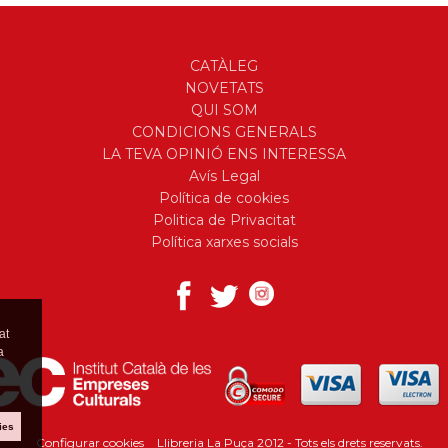
CATÀLEG
NOVETATS
QUI SOM
CONDICIONS GENERALS
LA TEVA OPINIÓ ENS INTERESSA
Avís Legal
Política de cookies
Politica de Privacitat
Política xarxes socials
at
a
ies
Configurar cookies
Llibreria La Puça 2012 - Tots els drets reservats.