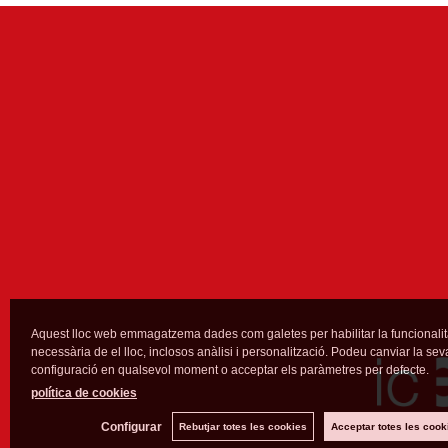
Aquest lloc web emmagatzema dades com galetes per habilitar la funcionalit
necessària de el lloc, inclosos anàlisi i personalització. Podeu canviar la sev
configuració en qualsevol moment o acceptar els paràmetres per defecte.
política de cookies
Configurar
Rebutjar totes les cookies
Acceptar totes les cook