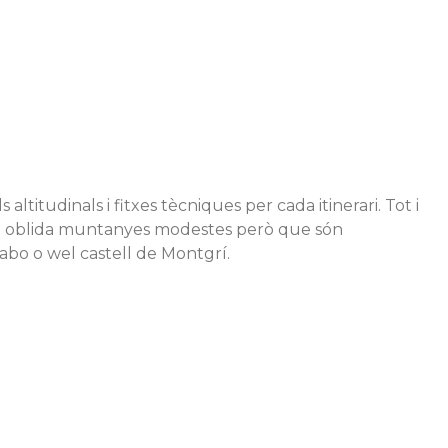
 altitudinals i fitxes tècniques per cada itinerari. Tot i
 no oblida muntanyes modestes però que són
dabo o wel castell de Montgrí.