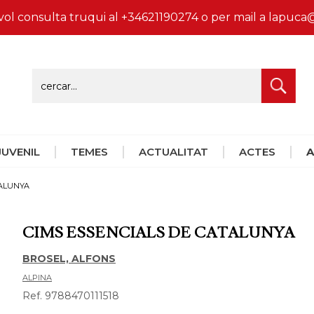
vol consulta truqui al +34621190274 o per mail a lapu
 JUVENIL
TEMES
ACTUALITAT
ACTES
A
TALUNYA
CIMS ESSENCIALS DE CATALUNYA
BROSEL, ALFONS
ALPINA
Ref. 9788470111518