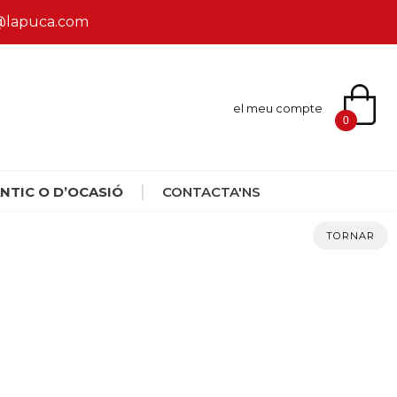
ca@lapuca.com
el meu compte
0
NTIC O D’OCASIÓ
CONTACTA'NS
TORNAR