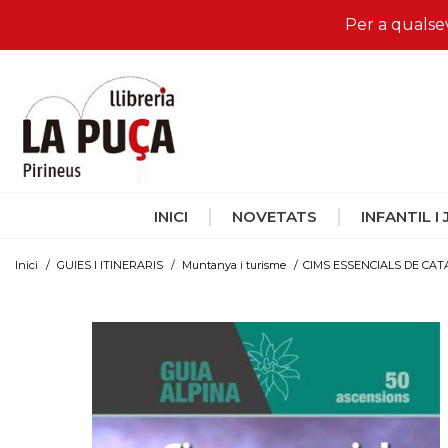
Per a qualse
INICI
NOVETATS
INFANTIL I
Inici
/
GUIES I ITINERARIS
/
Muntanya i turisme
/
CIMS ESSENCIALS DE CA