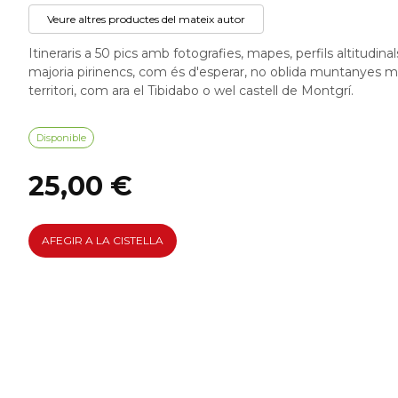
Veure altres productes del mateix autor
Itineraris a 50 pics amb fotografies, mapes, perfils altitudinals
majoria pirinencs, com és d'esperar, no oblida muntanyes
territori, com ara el Tibidabo o wel castell de Montgrí.
Disponible
25,00 €
AFEGIR A LA CISTELLA