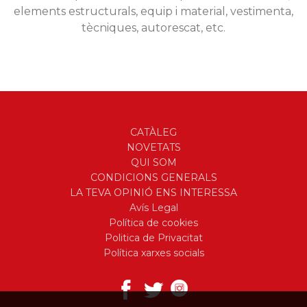
elements estructurals, equip i material, vestimenta,
tècniques, autorescat, etc.
CATÀLEG
NOVETATS
QUI SOM
CONDICIONS GENERALS
LA TEVA OPINIÓ ENS INTERESSA
Avís Legal
Política de cookies
Politica de Privacitat
Política xarxes socials