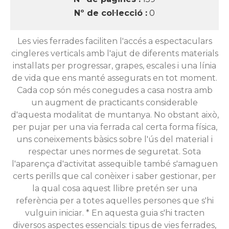
Nº de col·lecció :
0
Les vies ferrades faciliten l'accés a espectaculars
cingleres verticals amb l'ajut de diferents materials
instal·lats per progressar, grapes, escales i una línia
de vida que ens manté assegurats en tot moment.
Cada cop són més conegudes a casa nostra amb
un augment de practicants considerable
d'aquesta modalitat de muntanya. No obstant això,
per pujar per una via ferrada cal certa forma física,
uns coneixements bàsics sobre l'ús del material i
respectar unes normes de seguretat. Sota
l'aparença d'activitat assequible també s'amaguen
certs perills que cal conèixer i saber gestionar, per
la qual cosa aquest llibre pretén ser una
referència per a totes aquelles persones que s'hi
vulguin iniciar. * En aquesta guia s'hi tracten
diversos aspectes essencials: tipus de vies ferrades,