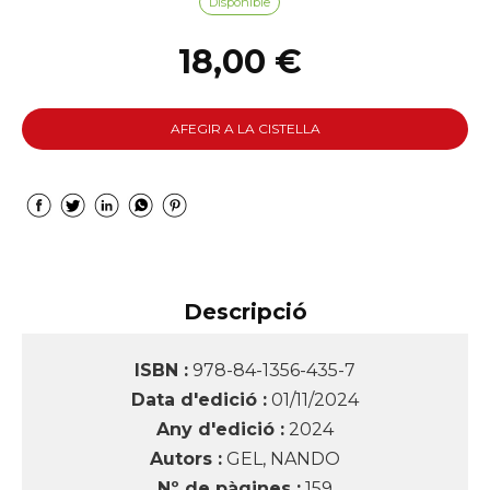
Disponible
18,00 €
AFEGIR A LA CISTELLA
Descripció
ISBN :
978-84-1356-435-7
Data d'edició :
01/11/2024
Any d'edició :
2024
Autors :
GEL, NANDO
Nº de pàgines :
159