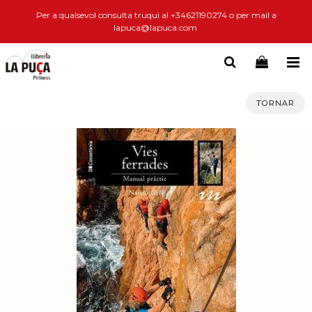
Per a qualsevol consulta truqui al +34621190274 o per mail a
lapuca@lapuca.com
TORNAR