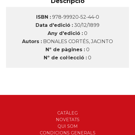
Descripció
ISBN :
978-99920-52-44-0
Data d'edició :
30/12/1899
Any d'edició :
0
Autors :
BONALES CORTÉS, JACINTO
Nº de pàgines :
0
Nº de col·lecció :
0
CATÀLEG
NOVETATS
QUI SOM
CONDICIONS GENERALS