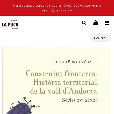
Per a qualsevol consulta truqui al +34621190274 o per mail a
lapuca@lapuca.com
TORNAR