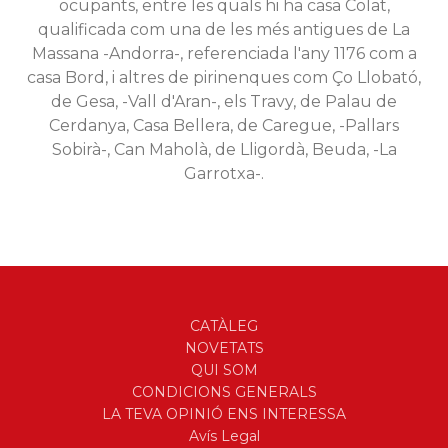
ocupants, entre les quals hi ha casa Colat,
qualificada com una de les més antigues de La
Massana -Andorra-, referenciada l'any 1176 com a
casa Bord, i altres de pirinenques com Ço Llobató,
de Gesa, -Vall d'Aran-, els Travy, de Palau de
Cerdanya, Casa Bellera, de Caregue, -Pallars
Sobirà-, Can Maholà, de Lligordà, Beuda, -La
Garrotxa-.
CATÀLEG
NOVETATS
QUI SOM
CONDICIONS GENERALS
LA TEVA OPINIÓ ENS INTERESSA
Avís Legal