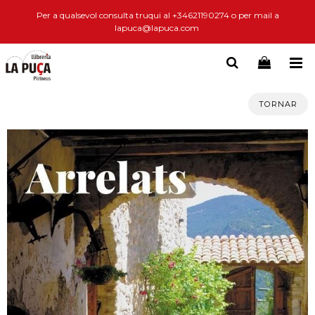
Per a qualsevol consulta truqui al +34621190274 o per mail a
lapuca@lapuca.com
TORNAR