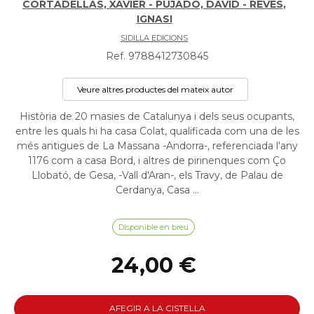
CORTADELLAS, XAVIER - PUJADÓ, DAVID - REVÉS,
IGNASI
SIDILLA EDICIONS
Ref. 9788412730845
Veure altres productes del mateix autor
Història de 20 masies de Catalunya i dels seus ocupants,
entre les quals hi ha casa Colat, qualificada com una de les
més antigues de La Massana -Andorra-, referenciada l'any
1176 com a casa Bord, i altres de pirinenques com Ço
Llobató, de Gesa, -Vall d'Aran-, els Travy, de Palau de
Cerdanya, Casa ...
Disponible en breu
24,00 €
AFEGIR A LA CISTELLA