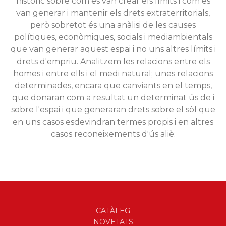
històric sobre com es van crear els límits i com es
van generar i mantenir els drets extraterritorials,
però sobretot és una anàlisi de les causes
polítiques, econòmiques, socials i mediambientals
que van generar aquest espai i no uns altres límits i
drets d'empriu. Analitzem les relacions entre els
homes i entre ells i el medi natural; unes relacions
determinades, encara que canviants en el temps,
que donaran com a resultat un determinat ús de i
sobre l'espai i que generaran drets sobre el sòl que
en uns casos esdevindran termes propis i en altres
casos reconeixements d'ús aliè.
CATÀLEG
NOVETATS