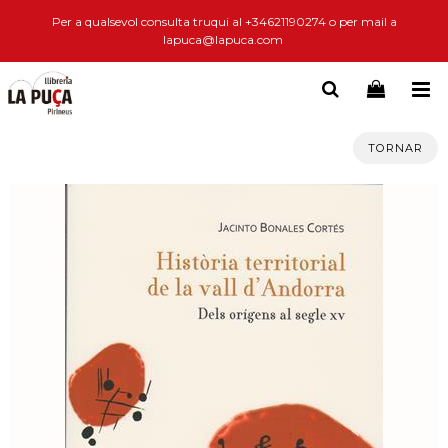
Per a qualsevol consulta truqui al +34621190274 o per mail a
lapuca@lapuca.com
TORNAR