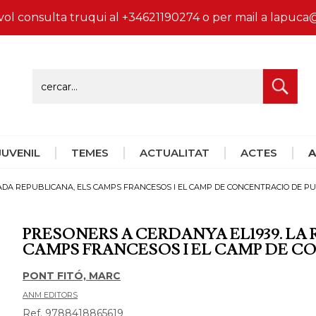
vol consulta truqui al +34621190274 o per mail a lapu
 JUVENIL
TEMES
ACTUALITAT
ACTES
A
RADA REPUBLICANA, ELS CAMPS FRANCESOS I EL CAMP DE CONCENTRACIO DE P
PRESONERS A CERDANYA EL1939. LA
CAMPS FRANCESOS I EL CAMP DE 
PONT FITÓ, MARC
ANM EDITORS
Ref. 9788418865619