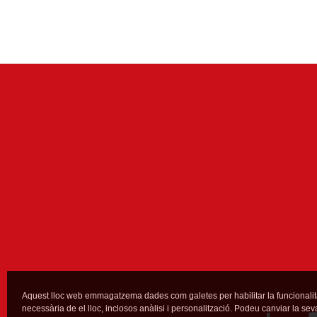
Aquest lloc web emmagatzema dades com galetes per habilitar la funcionalit
necessària de el lloc, inclosos anàlisi i personalització. Podeu canviar la sev