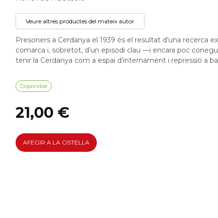
Veure altres productes del mateix autor
Presoners a Cerdanya el 1939 és el resultat d’una recerca exha
comarca i, sobretot, d’un episodi clau —i encara poc coneg
tenir la Cerdanya com a espai d’internament i repressió a ban
Disponible
21,00 €
AFEGIR A LA CISTELLA