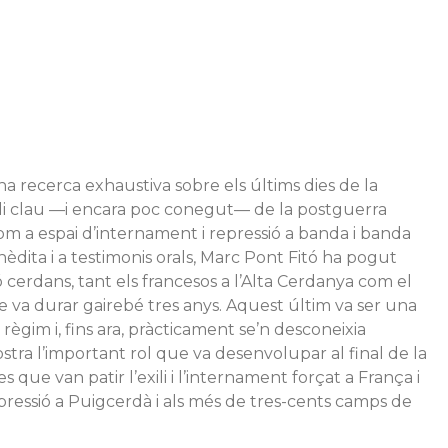
na recerca exhaustiva sobre els últims dies de la
sodi clau —i encara poc conegut— de la postguerra
om a espai d’internament i repressió a banda i banda
nèdita i a testimonis orals, Marc Pont Fitó ha pogut
 cerdans, tant els francesos a l’Alta Cerdanya com el
e va durar gairebé tres anys. Aquest últim va ser una
ègim i, fins ara, pràcticament se’n desconeixia
mostra l’important rol que va desenvolupar al final de la
 que van patir l’exili i l’internament forçat a França i
epressió a Puigcerdà i als més de tres-cents camps de