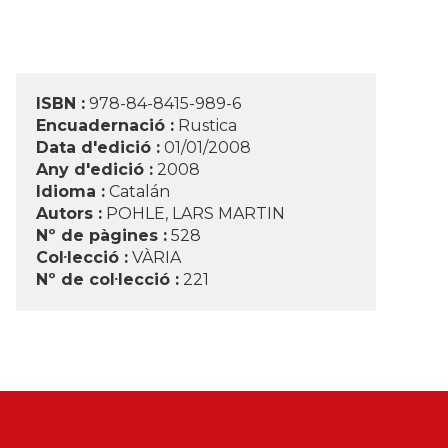
ISBN :
978-84-8415-989-6
Encuadernació :
Rustica
Data d'edició :
01/01/2008
Any d'edició :
2008
Idioma :
Catalán
Autors :
POHLE, LARS MARTIN
Nº de pàgines :
528
Col·lecció :
VÀRIA
Nº de col·lecció :
221