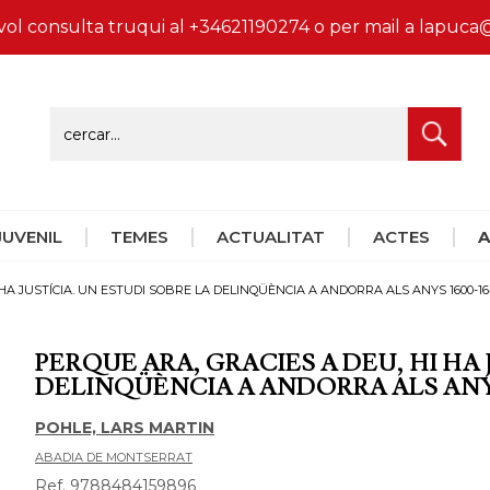
vol consulta truqui al +34621190274 o per mail a lapu
 JUVENIL
TEMES
ACTUALITAT
ACTES
A
 HA JUSTÍCIA. UN ESTUDI SOBRE LA DELINQÜÈNCIA A ANDORRA ALS ANYS 1600-16
PERQUE ARA, GRACIES A DEU, HI HA 
DELINQÜÈNCIA A ANDORRA ALS ANYS
POHLE, LARS MARTIN
ABADIA DE MONTSERRAT
Ref. 9788484159896