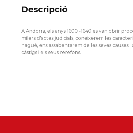
Descripció
A Andorra, els anys 1600 -1640 es van obrir pro
milers d'actes judicials, coneixerem les caracter
hagué, ens assabentarem de les seves causes i qui
càstigs i els seus rerefons.