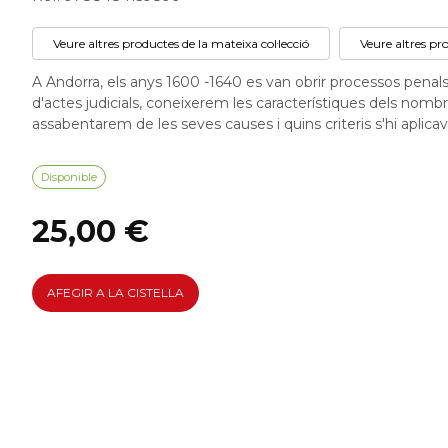
Veure altres productes de la mateixa col·lecció
Veure altres pr
A Andorra, els anys 1600 -1640 es van obrir processos penal
d'actes judicials, coneixerem les característiques dels nombr
assabentarem de les seves causes i quins criteris s'hi aplicav
Disponible
25,00 €
AFEGIR A LA CISTELLA