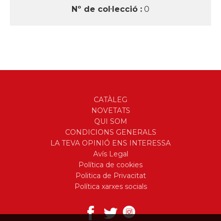
Nº de col·lecció :
0
CATÀLEG
NOVETATS
QUI SOM
CONDICIONS GENERALS
LA TEVA OPINIÓ ENS INTERESSA
Avís Legal
Política de cookies
Politica de Privacitat
Política xarxes socials