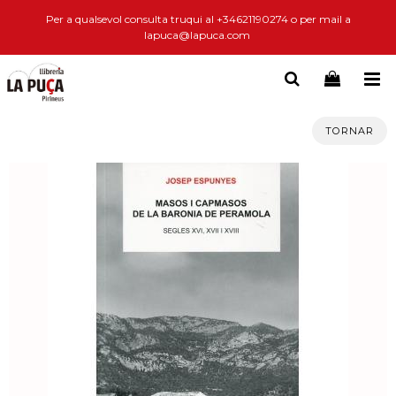
Per a qualsevol consulta truqui al +34621190274 o per mail a
lapuca@lapuca.com
TORNAR