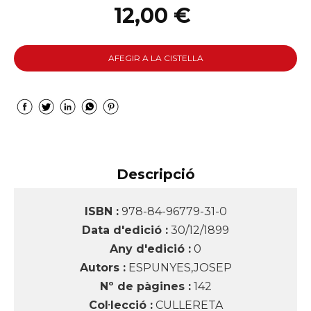
12,00 €
AFEGIR A LA CISTELLA
Descripció
ISBN :
978-84-96779-31-0
Data d'edició :
30/12/1899
Any d'edició :
0
Autors :
ESPUNYES,JOSEP
Nº de pàgines :
142
Col·lecció :
CULLERETA