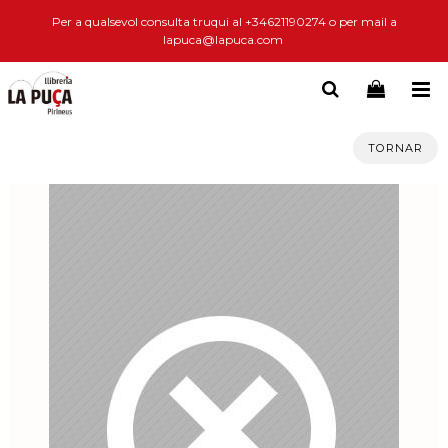
Per a qualsevol consulta truqui al +34621190274 o per mail a
lapuca@lapuca.com
TORNAR