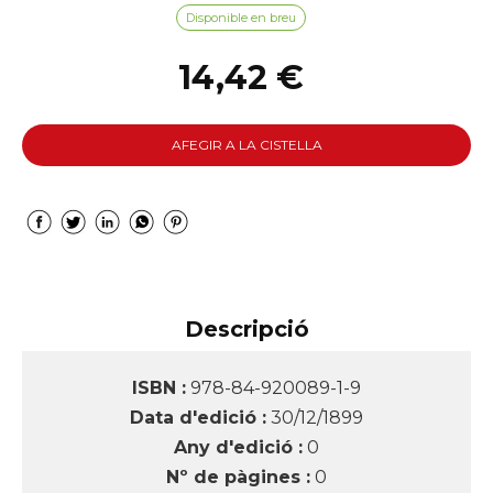
Disponible en breu
14,42 €
AFEGIR A LA CISTELLA
Descripció
ISBN :
978-84-920089-1-9
Data d'edició :
30/12/1899
Any d'edició :
0
Nº de pàgines :
0