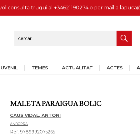
vol consulta truqui al +34621190274 o per mail a lapu
 JUVENIL
TEMES
ACTUALITAT
ACTES
A
MALETA PARAIGUA BOLIC
CAUS VIDAL, ANTONI
ANDORRA
Ref. 9789992075265