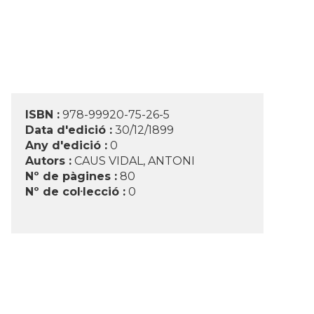
ISBN :
978-99920-75-26-5
Data d'edició :
30/12/1899
Any d'edició :
0
Autors :
CAUS VIDAL, ANTONI
Nº de pàgines :
80
Nº de col·lecció :
0