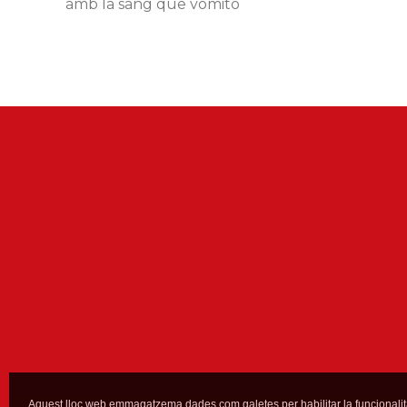
amb la sang que vomito
Aquest lloc web emmagatzema dades com galetes per habilitar la funcionalit