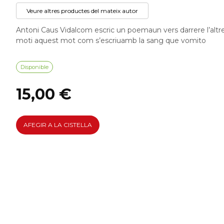
Veure altres productes del mateix autor
Antoni Caus Vidalcom escric un poemaun vers darrere l’altr
moti aquest mot com s’escriuamb la sang que vomito
Disponible
15,00 €
AFEGIR A LA CISTELLA