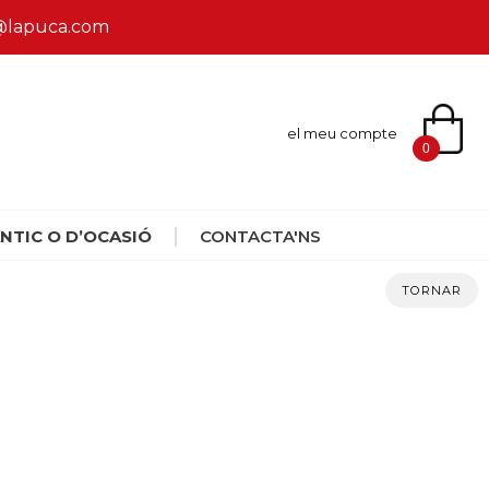
ca@lapuca.com
el meu compte
0
NTIC O D’OCASIÓ
CONTACTA'NS
TORNAR