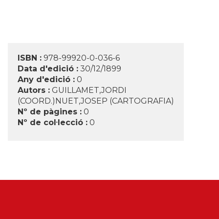
ISBN :
978-99920-0-036-6
Data d'edició :
30/12/1899
Any d'edició :
0
Autors :
GUILLAMET,JORDI
(COORD.)NUET,JOSEP (CARTOGRAFIA)
Nº de pàgines :
0
Nº de col·lecció :
0