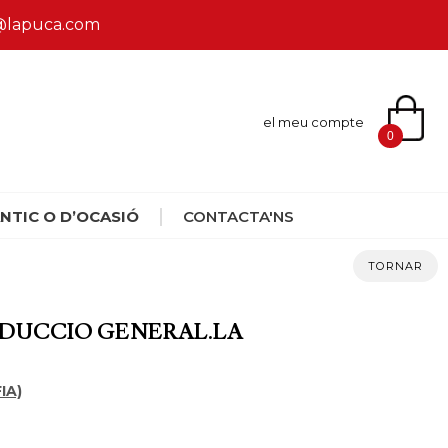
ca@lapuca.com
el meu compte
0
NTIC O D’OCASIÓ
CONTACTA'NS
TORNAR
ODUCCIO GENERAL.LA
IA)