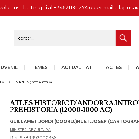
vol consulta truqui al +34621190274 o per mail a lapu
 JUVENIL
TEMES
ACTUALITAT
ACTES
A
 PREHISTORIA (12000-1000 AC)
ATLES HISTORIC D'ANDORRA.INTR
PREHISTORIA (12000-1000 AC)
GUILLAMET,JORDI (COORD.)NUET,JOSEP (CARTOGRAF
MINISTERI DE CULTURA
Ref. 9789992000366