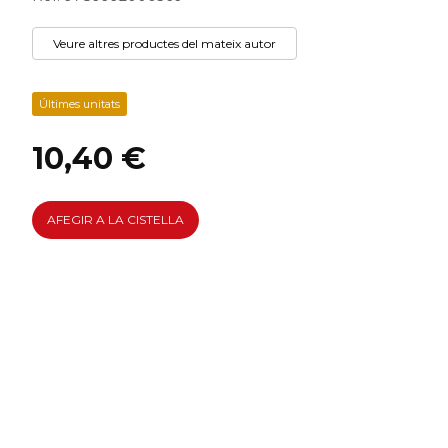
Veure altres productes del mateix autor
Últimes unitats
10,40 €
AFEGIR A LA CISTELLA