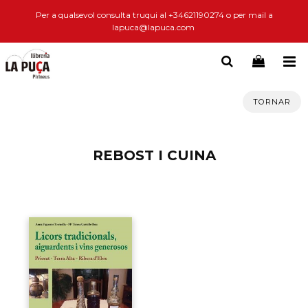
Per a qualsevol consulta truqui al +34621190274 o per mail a
lapuca@lapuca.com
TORNAR
REBOST I CUINA