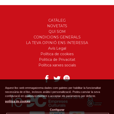
CATÀLEG
NOVETATS
QUI SOM
CONDICIONS GENERALS
LA TEVA OPINIÓ ENS INTERESSA
Avís Legal
Política de cookies
Politica de Privacitat
Política xarxes socials
Aquest lloc web emmagatzema dades com galetes per habilitar la funcionalitat
necessària de el lloc, inclosos anàlisi i personalització. Podeu canviar la seva
configuració en qualsevol moment o acceptar els paràmetres per defecte.
política de cookies
Configurar