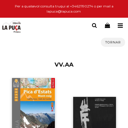
Per a qualsevol consulta truqui al +34621190274 o per mail a
lapuca@lapuca.com
TORNAR
VV.AA