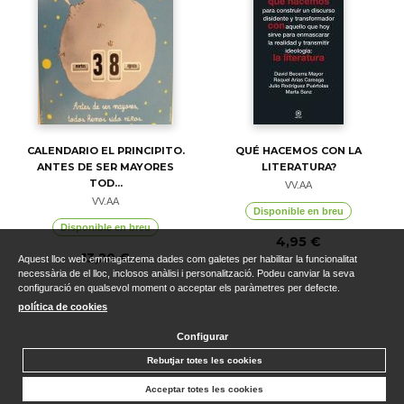
CALENDARIO EL PRINCIPITO.
QUÉ HACEMOS CON LA
ANTES DE SER MAYORES
LITERATURA?
TOD...
VV.AA
VV.AA
Disponible en breu
Disponible en breu
4,95 €
13,20 €
Aquest lloc web emmagatzema dades com galetes per habilitar la funcionalitat
necessària de el lloc, inclosos anàlisi i personalització. Podeu canviar la seva
configuració en qualsevol moment o acceptar els paràmetres per defecte.
política de cookies
Configurar
Rebutjar totes les cookies
Acceptar totes les cookies