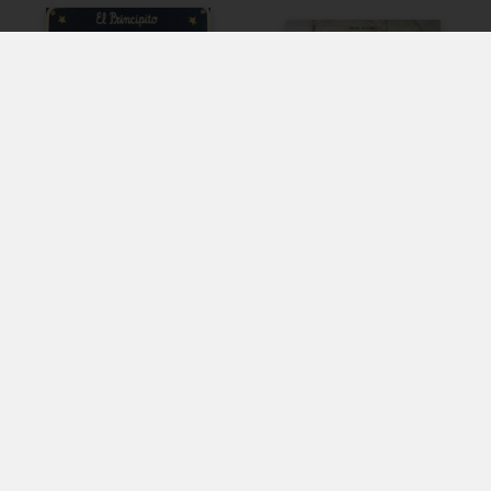
CALENDARIO EL PRINCIPITO.
CIRCUS 1870-1950
SOLO CON EL CORAZÓN
VV.AA
PODE...
Disponible en breu
VV.AA
49,99 €
Disponible en breu
13,20 €