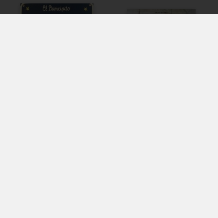
CALENDARIO EL PRINCIPITO.
CIRCUS 1870-1950
SOLO CON EL CORAZÓN
VV.AA
PODE...
Disponible en breu
VV.AA
49,99 €
Disponible en breu
13,20 €