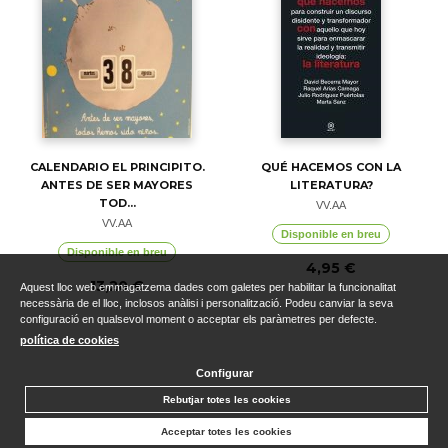
CALENDARIO EL PRINCIPITO.
QUÉ HACEMOS CON LA
ANTES DE SER MAYORES
LITERATURA?
TOD...
VV.AA
VV.AA
Disponible en breu
Disponible en breu
4,95 €
13,20 €
Aquest lloc web emmagatzema dades com galetes per habilitar la funcionalitat
necessària de el lloc, inclosos anàlisi i personalització. Podeu canviar la seva
configuració en qualsevol moment o acceptar els paràmetres per defecte.
política de cookies
Configurar
Rebutjar totes les cookies
Acceptar totes les cookies