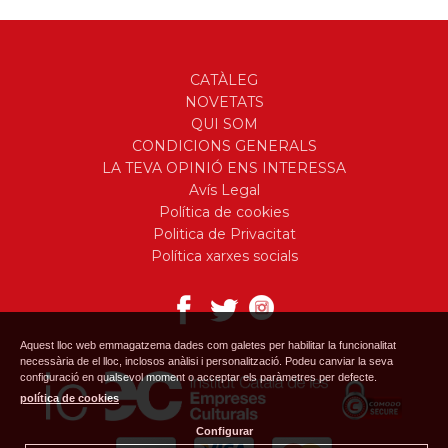
CATÀLEG
NOVETATS
QUI SOM
CONDICIONS GENERALS
LA TEVA OPINIÓ ENS INTERESSA
Avís Legal
Política de cookies
Politica de Privacitat
Política xarxes socials
Aquest lloc web emmagatzema dades com galetes per habilitar la funcionalitat
necessària de el lloc, inclosos anàlisi i personalització. Podeu canviar la seva
configuració en qualsevol moment o acceptar els paràmetres per defecte.
política de cookies
Configurar