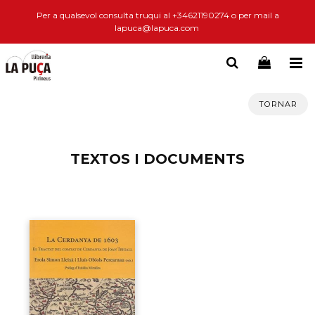
Per a qualsevol consulta truqui al +34621190274 o per mail a
lapuca@lapuca.com
TORNAR
TEXTOS I DOCUMENTS