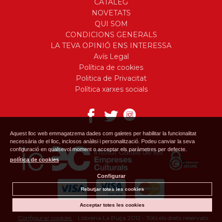
CATÀLEG
NOVETATS
QUI SOM
CONDICIONS GENERALS
LA TEVA OPINIÓ ENS INTERESSA
Avís Legal
Política de cookies
Politica de Privacitat
Política xarxes socials
Aquest lloc web emmagatzema dades com galetes per habilitar la funcionalitat
necessària de el lloc, inclosos anàlisi i personalització. Podeu canviar la seva
configuració en qualsevol moment o acceptar els paràmetres per defecte.
política de cookies
Configurar
Rebutjar totes les cookies
Acceptar totes les cookies
Configurar cookies
Llibreria La Puça 2012 - Tots els drets reservats.