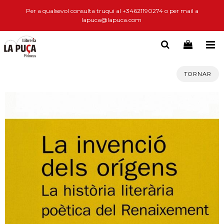
Per a qualsevol consulta truqui al +34621190274 o per mail a
lapuca@lapuca.com
TORNAR