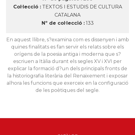
Col·lecció :
TEXTOS I ESTUDIS DE CULTURA
CATALANA
Nº de col·lecció :
133
En aquest llibre, s?examina com es dissenyen i amb
quines finalitats es fan servir els relats sobre els
orígens de la poesia antiga i moderna que s?
escriuen a Itàlia durant els segles XV i XVI per
explicar la formació d?un dels principals fronts de
la historiografia literària del Renaixement i exposar
alhora les funcions que exerceix en la configuració
de les poètiques del segle.