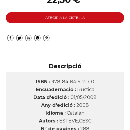
AFEGIR A LA CISTELLA
Descripció
ISBN :
978-84-8415-217-0
Encuadernació :
Rustica
Data d'edició :
01/05/2008
Any d'edició :
2008
Idioma :
Catalán
Autors :
ESTEVE,CESC
Nº de pàgines :
288