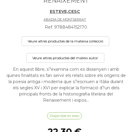
RENAIXEMENT
ESTEVE,CESC
ABADIA DE MONTSERRAT
Ref. 9788484152170
Veure altres productes de la mateixa col·lecció
Veure altres productes del mateix autor
En aquest llibre, s?examina com es dissenyen i amb
quines finalitats es fan servir els relats sobre els orígens de
la poesia antiga i moderna que s?escriuen a Itàlia durant
els segles XV i XVI per explicar la formació d?un dels
principals fronts de la historiografia literària del
Renaixement i expos...
Disponible en breu
22,30 €