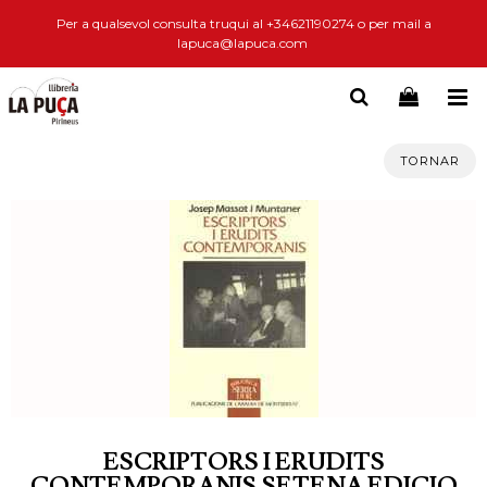
Per a qualsevol consulta truqui al +34621190274 o per mail a
lapuca@lapuca.com
TORNAR
ESCRIPTORS I ERUDITS
CONTEMPORANIS.SETENA EDICIO