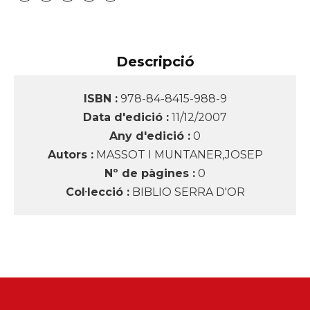
Descripció
ISBN :
978-84-8415-988-9
Data d'edició :
11/12/2007
Any d'edició :
0
Autors :
MASSOT I MUNTANER,JOSEP
Nº de pàgines :
0
Col·lecció :
BIBLIO SERRA D'OR