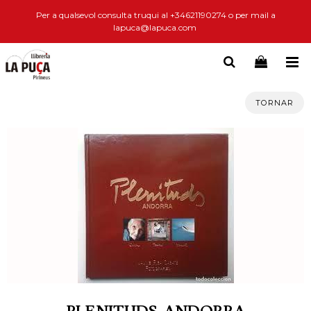
Per a qualsevol consulta truqui al +34621190274 o per mail a
lapuca@lapuca.com
TORNAR