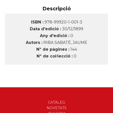
Descripció
ISBN :
978-99920-1-001-3
Data d'edició :
30/12/1899
Any d'edició :
0
Autors :
RIBA SABATÉ, JAUME
Nº de pàgines :
144
Nº de col·lecció :
0
CATÀLEG
NOVETATS