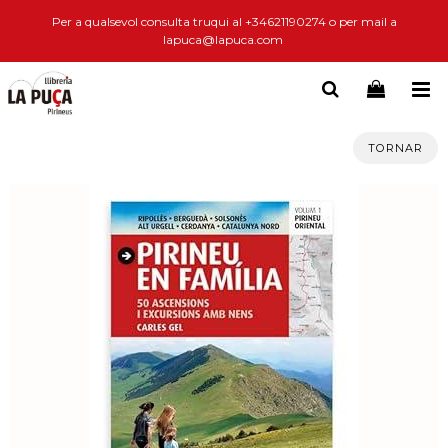
Per a qualsevol consulta truqui al +34621190274 o per mail a
lapuca@lapuca.com
TORNAR