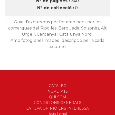
Nº de pàgines :
240
Nº de col·lecció :
0
Guia d'excursions per fer amb nens per les
comarques del Ripollès, Berguedà, Solsonès, Alt
Urgell, Cerdanya i Catalunya Nord..
Amb fotografies, mapes i descripció per a cada
excursió.
CATÀLEG
NOVETATS
QUI SOM
CONDICIONS GENERALS
LA TEVA OPINIÓ ENS INTERESSA
Avís Legal