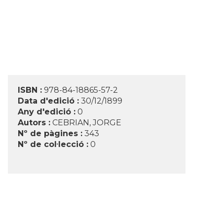
ISBN :
978-84-18865-57-2
Data d'edició :
30/12/1899
Any d'edició :
0
Autors :
CEBRIAN, JORGE
Nº de pàgines :
343
Nº de col·lecció :
0