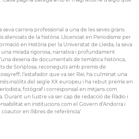
la seva carrera professional a una de les seves grans
is silenciats de la història. Llicenciat en Periodisme per
rmació en Història per la Universitat de Lleida, la seva
r una mirada rigorosa, narrativa i profundament
d’una desena de documentals de temàtica històrica,
crets de Sonplosa, reconeguts amb premis de
ossyreff, l’estafador que va ser Rei, ha culminat una
és insòlits del segle XX europeu i ha rebut premis en
periodista, fotògraf i corresponsal en mitjans com
a. Durant un lustre va ser cap de redacció de Ràdio i
nsabilitat en institucions com el Govern d’Andorra i
coautor en llibres de referència.'