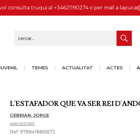
vol consulta truqui al +34621190274 o per mail a lapu
 JUVENIL
TEMES
ACTUALITAT
ACTES
A
L'ESTAFADOR QUE VA SER REI D'AN
CEBRIAN, JORGE
ANM EDITORS
Ref. 9788418865572