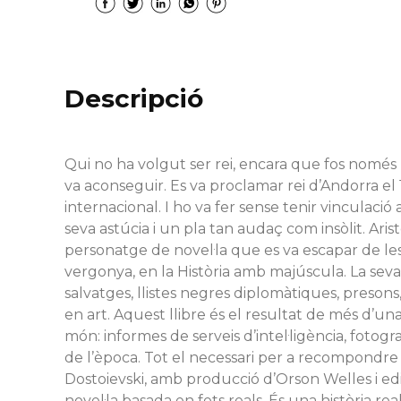
Descripció
Qui no ha volgut ser rei, encara que fos només p
va aconseguir. Es va proclamar rei d’Andorra el
internacional. I ho va fer sense tenir vinculació
seva astúcia i un pla tan audaç com insòlit. Arist
personatge de novel·la que es va escapar de les 
vergonya, en la Història amb majúscula. La seva 
salvatges, llistes negres diplomàtiques, presons,
en art. Aquest llibre és el resultat de més d’un
món: informes de serveis d’intel·ligència, fotogra
de l’època. Tot el necessari per a recompondre
Dostoievski, amb producció d’Orson Welles i edi
novel·la basada en fets reals. És una història 