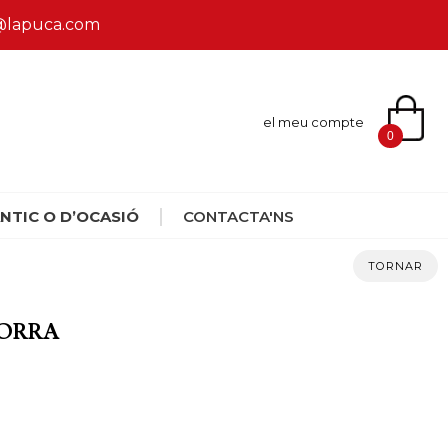
ca@lapuca.com
el meu compte
0
NTIC O D’OCASIÓ
CONTACTA'NS
TORNAR
DORRA