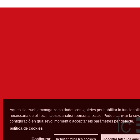
Aquest lloc web emmagatzema dades com galetes per habilitar la funcionalit
necessària de el lloc, inclosos anàlisi i personalització. Podeu canviar la sev
configuració en qualsevol moment o acceptar els paràmetres per defecte.
política de cookies
Configurar
Rebutjar totes les cookies
Acceptar totes les cook