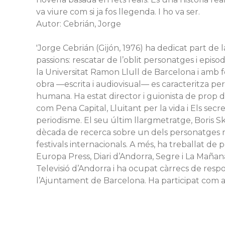
va viure com si ja fos llegenda. I ho va ser.
Autor: Cebrián, Jorge
'Jorge Cebrián (Gijón, 1976) ha dedicat part de 
passions: rescatar de l’oblit personatges i episod
la Universitat Ramon Llull de Barcelona i amb fo
obra —escrita i audiovisual— es caracteritza pe
humana. Ha estat director i guionista de prop 
com Pena Capital, Lluitant per la vida i Els se
periodisme. El seu últim llargmetratge, Boris Sk
dècada de recerca sobre un dels personatges m
festivals internacionals. A més, ha treballat de 
Europa Press, Diari d’Andorra, Segre i La Mañan
Televisió d’Andorra i ha ocupat càrrecs de respo
l’Ajuntament de Barcelona. Ha participat com a 