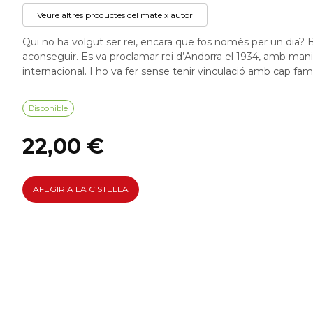
Veure altres productes del mateix autor
Qui no ha volgut ser rei, encara que fos només per un dia? Bo
aconseguir. Es va proclamar rei d’Andorra el 1934, amb manif
internacional. I ho va fer sense tenir vinculació amb cap famíl
Disponible
22,00 €
AFEGIR A LA CISTELLA