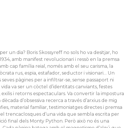
er un dia? Boris Skossyreff no sols ho va desitjar, ho
 1934, amb manifest revolucionari i ressò en la premsa
 amb cap família reial, només amb el seu carisma, la
òcrata rus, espia, estafador, seductor i visionari… Un
seves pàgines per a infiltrar-se, sense passaport ni
vida va ser un còctel d’identitats canviants, festes
 exilis i retorns espectaculars. Va convertir la impostura
a dècada d’obsessiva recerca a través d’arxius de mig
fies, material familiar, testimoniatges directes i premsa
 el trencaclosques d’una vida que sembla escrita per
ció final dels Monty Python. Però això no és una
real. Cada pàgina batega amb el magnetisme d’algú que