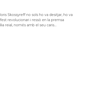
ris Skossyreff no sols ho va desitjar, ho va
est revolucionari i ressò en la premsa
ia reial, només amb el seu caris...