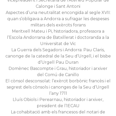
Vicepresident i Secretària de l’Ateneu Popular de
Calonge i Sant Antoni
Aspectes d’una neutralitat encongida al segle XVII:
quan s’obligava a Andorra a sufragar les despeses
militars dels exèrcits forans
Meritxell Mateu i Pi, historiadora, professora a
l’Escola Andorrana de Batxillerat i doctoranda a la
Universitat de Vic
La Guerra dels Segadors i Andorra: Pau Claris,
canonge de la catedral de la Seu d’Urgell, i el bisbe
d’Urgell Pau Duran
Domènec Bascompte i Grau, historiador i arxiver
del Comú de Canillo
El cònsol desconsolat: l’exèrcit borbònic francès i el
segrest dels cònsols i canonges de la Seu d’Urgell
l’any 1711
Lluís Obiols i Perearnau, historiador i arxiver,
president de l’IECAU
La cohabitació amb els francesos del notari de