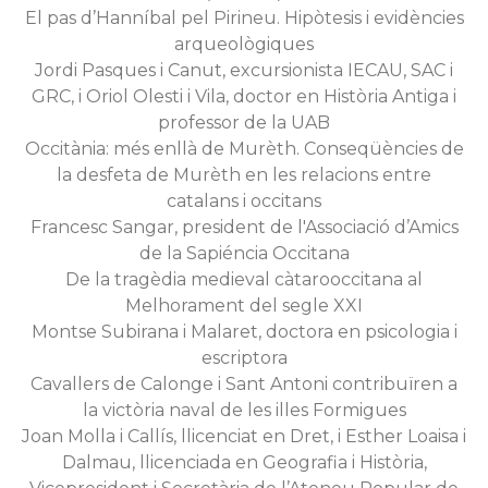
El pas d’Hanníbal pel Pirineu. Hipòtesis i evidències
arqueològiques
Jordi Pasques i Canut, excursionista IECAU, SAC i
GRC, i Oriol Olesti i Vila, doctor en Història Antiga i
professor de la UAB
Occitània: més enllà de Murèth. Conseqüències de
la desfeta de Murèth en les relacions entre
catalans i occitans
Francesc Sangar, president de l'Associació d’Amics
de la Sapiéncia Occitana
De la tragèdia medieval càtarooccitana al
Melhorament del segle XXI
Montse Subirana i Malaret, doctora en psicologia i
escriptora
Cavallers de Calonge i Sant Antoni contribuïren a
la victòria naval de les illes Formigues
Joan Molla i Callís, llicenciat en Dret, i Esther Loaisa i
Dalmau, llicenciada en Geografia i Història,