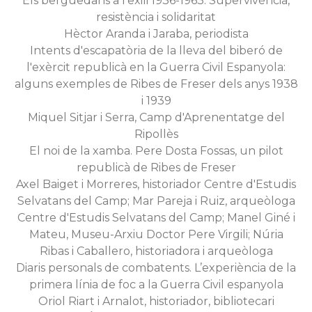
Els berguedans a l’exili 1936-1963. Supervivència,
resistència i solidaritat
Hèctor Aranda i Jaraba, periodista
Intents d'escapatòria de la lleva del biberó de
l'exèrcit republicà en la Guerra Civil Espanyola:
alguns exemples de Ribes de Freser dels anys 1938
i 1939
Miquel Sitjar i Serra, Camp d'Aprenentatge del
Ripollès
El noi de la xamba. Pere Dosta Fossas, un pilot
republicà de Ribes de Freser
Axel Baiget i Morreres, historiador Centre d'Estudis
Selvatans del Camp; Mar Pareja i Ruiz, arqueòloga
Centre d'Estudis Selvatans del Camp; Manel Giné i
Mateu, Museu-Arxiu Doctor Pere Virgili; Núria
Ribas i Caballero, historiadora i arqueòloga
Diaris personals de combatents. L’experiència de la
primera línia de foc a la Guerra Civil espanyola
Oriol Riart i Arnalot, historiador, bibliotecari