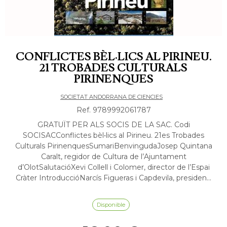
CONFLICTES BÈL·LICS AL PIRINEU.
21 TROBADES CULTURALS
PIRINENQUES
SOCIETAT ANDORRANA DE CIENCIES
Ref. 9789992061787
GRATUÏT PER ALS SOCIS DE LA SAC. Codi
SOCISACConflictes bèl•lics al Pirineu. 21es Trobades
Culturals PirinenquesSumariBenvingudaJosep Quintana
Caralt, regidor de Cultura de l’Ajuntament
d’OlotSalutacióXevi Collell i Colomer, director de l’Espai
Cràter IntroduccióNarcís Figueras i Capdevila, presiden...
Disponible