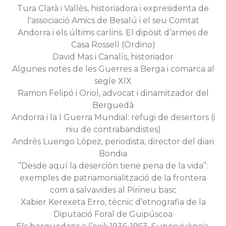
Tura Clarà i Vallès, historiadora i expresidenta de
l'associació Amics de Besalú i el seu Comtat
Andorra i els últims carlins. El dipòsit d’armes de
Casa Rossell (Ordino)
David Mas i Canalís, historiador
Algunes notes de les Guerres a Berga i comarca al
segle XIX
Ramon Felipó i Oriol, advocat i dinamitzador del
Berguedà
Andorra i la I Guerra Mundial: refugi de desertors (i
niu de contrabandistes)
Andrés Luengo López, periodista, director del diari
Bondia
”Desde aquí la deserción tiene pena de la vida”:
exemples de patriamonialització de la frontera
com a salvavides al Pirineu basc
Xabier Kerexeta Erro, tècnic d’etnografia de la
Diputació Foral de Guipúscoa