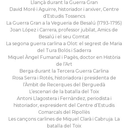
Llançà durant la Guerra Gran
David Moré i Aguirre, historiador i arxiver, Centre
d’Estudis Tossencs
La Guerra Gran a la Vegueria de Besalú (1793-1795)
Joan López i Carrera, professor jubilat, Amics de
Besalú i el seu Comtat
La segona guerra carlina a Olot: el segrest de Maria
del Tura Bolós i Saderra
Miquel Àngel Fumanal i Pagès, doctor en Història
de l’Art
Berga durant la Tercera Guerra Carlina
Rosa Serra i Rotés, historiadora i presidenta de
l’Àmbit de Recerques del Berguedà
L’escenari de la batalla del Toix
Antoni Llagostera i Fernàndez, periodista i
historiador, expresident del Centre d’Estudis
Comarcals del Ripollès
Les cançons carlines de Miquel Clarà i Cabruja. La
batalla del Toix