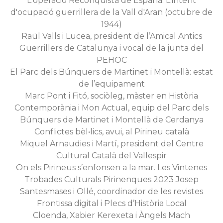
L'operació Reconquista de España. L'intent
d'ocupació guerrillera de la Vall d'Aran (octubre de
1944)
Raül Valls i Lucea, president de l’Amical Antics
Guerrillers de Catalunya i vocal de la junta del
PEHOC
El Parc dels Búnquers de Martinet i Montellà: estat
de l’equipament
Marc Pont i Fitó, sociòleg, màster en Història
Contemporània i Mon Actual, equip del Parc dels
Búnquers de Martinet i Montellà de Cerdanya
Conflictes bèl•lics, avui, al Pirineu català
Miquel Arnaudies i Martí, president del Centre
Cultural Català del Vallespir
On els Pirineus s’enfonsen a la mar. Les Vintenes
Trobades Culturals Pirinenques 2023 Josep
Santesmases i Ollé, coordinador de les revistes
Frontissa digital i Plecs d’Història Local
Cloenda, Xabier Kerexeta i Àngels Mach