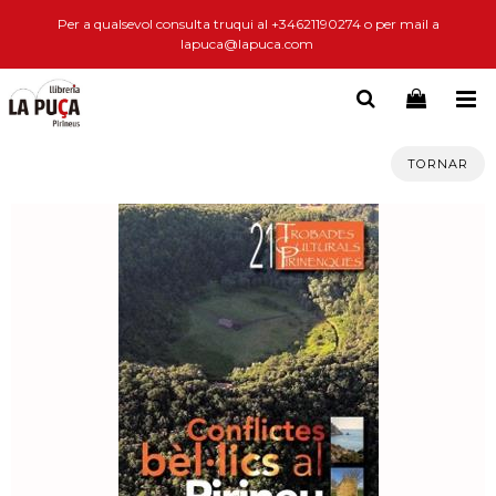
Per a qualsevol consulta truqui al +34621190274 o per mail a
lapuca@lapuca.com
TORNAR