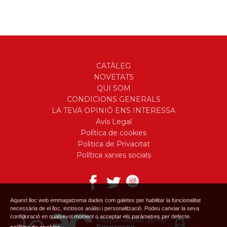
CATÀLEG
NOVETATS
QUI SOM
CONDICIONS GENERALS
LA TEVA OPINIÓ ENS INTERESSA
Avís Legal
Política de cookies
Politica de Privacitat
Política xarxes socials
Aquest lloc web emmagatzema dades com galetes per habilitar la funcionalitat
necessària de el lloc, inclosos anàlisi i personalització. Podeu canviar la seva
configuració en qualsevol moment o acceptar els paràmetres per defecte.