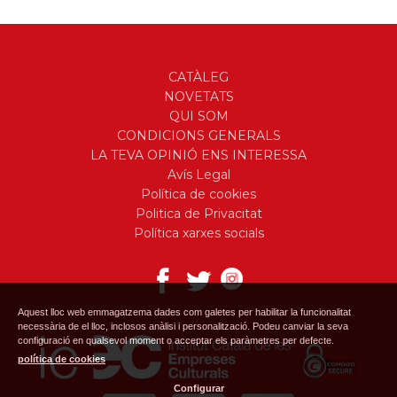
CATÀLEG
NOVETATS
QUI SOM
CONDICIONS GENERALS
LA TEVA OPINIÓ ENS INTERESSA
Avís Legal
Política de cookies
Politica de Privacitat
Política xarxes socials
Aquest lloc web emmagatzema dades com galetes per habilitar la funcionalitat
necessària de el lloc, inclosos anàlisi i personalització. Podeu canviar la seva
configuració en qualsevol moment o acceptar els paràmetres per defecte.
política de cookies
Configurar