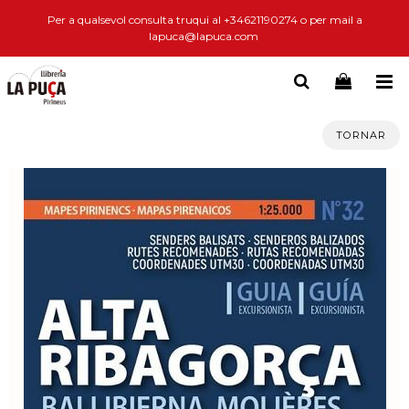
Per a qualsevol consulta truqui al +34621190274 o per mail a
lapuca@lapuca.com
TORNAR