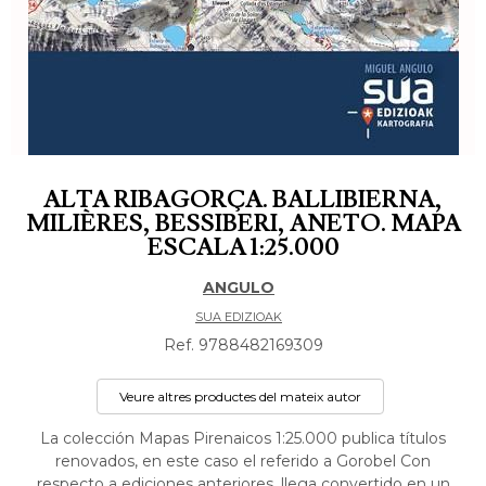
ALTA RIBAGORÇA. BALLIBIERNA,
MILIÈRES, BESSIBERI, ANETO. MAPA
ESCALA 1:25.000
ANGULO
SUA EDIZIOAK
Ref. 9788482169309
Veure altres productes del mateix autor
La colección Mapas Pirenaicos 1:25.000 publica títulos
renovados, en este caso el referido a Gorobel Con
respecto a ediciones anteriores, llega convertido en un