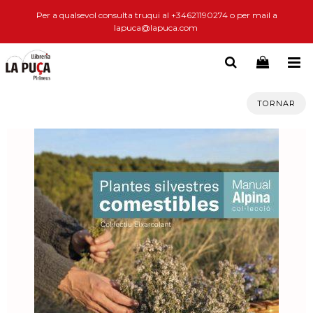
Per a qualsevol consulta truqui al +34621190274 o per mail a
lapuca@lapuca.com
TORNAR