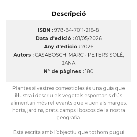
Descripció
ISBN :
978-84-7011-218-8
Data d'edició :
01/05/2026
Any d'edició :
2026
Autors :
CASABOSCH, MARC - PETERS SOLÉ,
JANA
Nº de pàgines :
180
Plantes silvestres comestibles és una guia que
il·lustra i descriu els vegetals espontanis d’ús
alimentari més rellevants que viuen als marges,
horts, jardins, prats, camps i boscos de la nostra
geografia.
Està escrita amb l’objectiu que tothom pugui