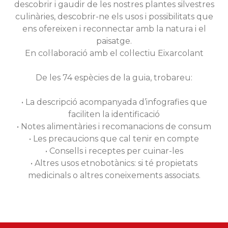
descobrir i gaudir de les nostres plantes silvestres
culinàries, descobrir-ne els usos i possibilitats que
ens ofereixen i reconnectar amb la natura i el
paisatge.
En col·laboració amb el col·lectiu Eixarcolant
De les 74 espècies de la guia, trobareu:
• La descripció acompanyada d’infografies que
faciliten la identificació
• Notes alimentàries i recomanacions de consum
• Les precaucions que cal tenir en compte
• Consells i receptes per cuinar-les
• Altres usos etnobotànics: si té propietats
medicinals o altres coneixements associats.