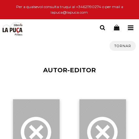
Per a qualsevol consulta truqui al +34621190274 o per mail a
lapuca@lapuca.com
TORNAR
AUTOR-EDITOR