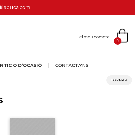
ca@lapuca.com
el meu compte
0
NTIC O D’OCASIÓ
CONTACTA'NS
TORNAR
S