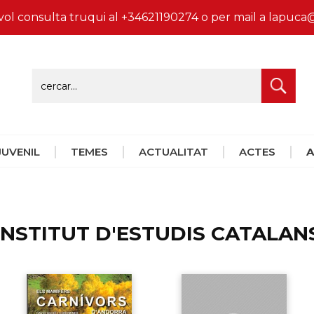
vol consulta truqui al +34621190274 o per mail a lapu
 JUVENIL
TEMES
ACTUALITAT
ACTES
A
INSTITUT D'ESTUDIS CATALAN