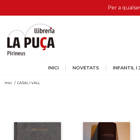
Per a qualse
INICI
NOVETATS
INFANTIL I
Inici
/
CASAL I VALL