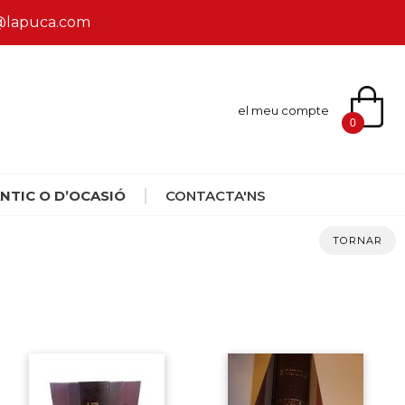
ca@lapuca.com
el meu compte
0
NTIC O D’OCASIÓ
CONTACTA'NS
TORNAR