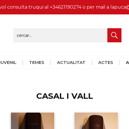
vol consulta truqui al +34621190274 o per mail a lapu
 JUVENIL
TEMES
ACTUALITAT
ACTES
A
CASAL I VALL