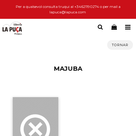
Per a qualsevol consulta truqui al +34621190274 o per mail a
lapuca@lapuca.com
TORNAR
MAJUBA