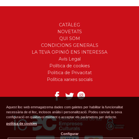
CATÀLEG
NOVETATS
QUI SOM
CONDICIONS GENERALS
LA TEVA OPINIÓ ENS INTERESSA
Avís Legal
Política de cookies
Politica de Privacitat
Política xarxes socials
Aquest lloc web emmagatzema dades com galetes per habilitar la funcionalitat
necessària de el lloc, inclosos anàlisi i personalització. Podeu canviar la seva
configuració en qualsevol moment o acceptar els paràmetres per defecte.
política de cookies
Configurar