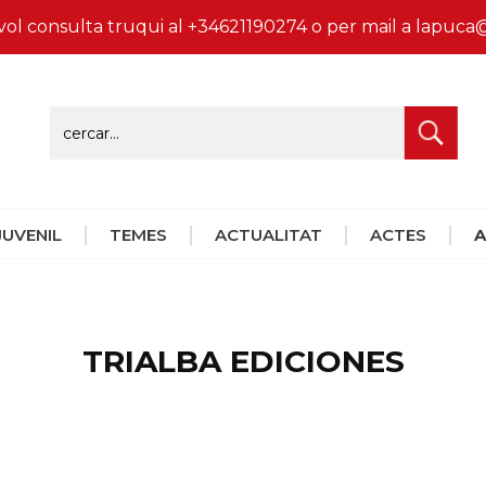
vol consulta truqui al +34621190274 o per mail a lapu
 JUVENIL
TEMES
ACTUALITAT
ACTES
A
TRIALBA EDICIONES