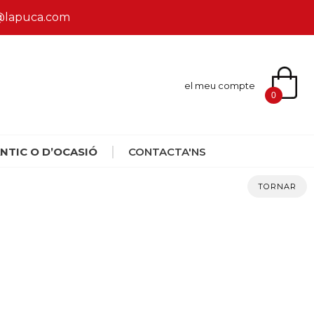
ca@lapuca.com
el meu compte
0
NTIC O D’OCASIÓ
CONTACTA'NS
TORNAR